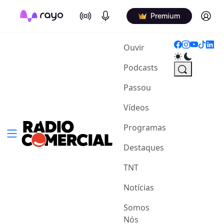
On Air
Podcasts
Log in
Premium
(current)
Ouvir
Podcasts
Passou
Vídeos
Programas
Destaques
TNT
Notícias
Somos
Nós