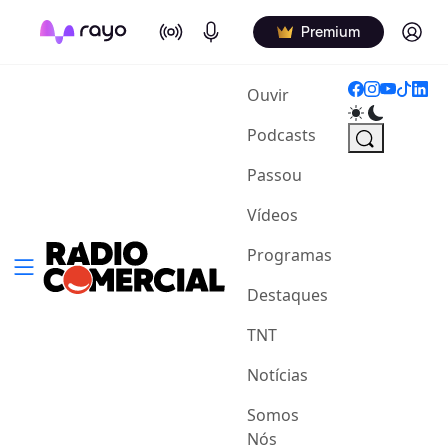
On Air
Podcasts
Log in
Premium
(current)
Ouvir
Podcasts
Passou
Vídeos
Programas
Destaques
TNT
Notícias
Somos
Nós