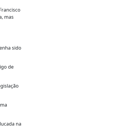
Francisco
a, mas
tenha sido
igo de
gislação
uma
educada na