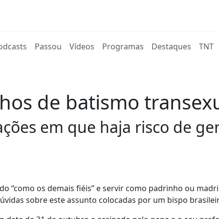
rent)
odcasts
Passou
Vídeos
Programas
Destaques
TNT
hos de batismo transex
ções em que haja risco de ge
ado “como os demais fiéis” e servir como padrinho ou madr
vidas sobre este assunto colocadas por um bispo brasilei