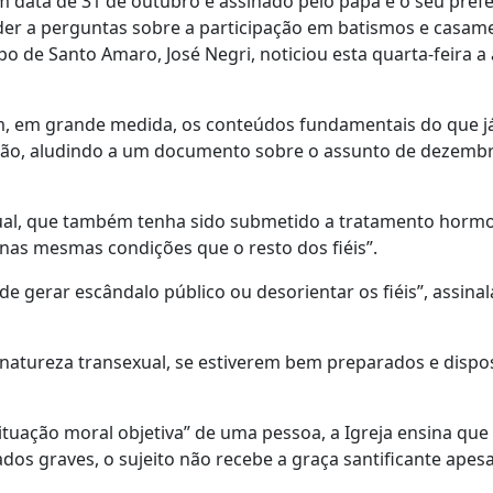
m data de 31 de outubro e assinado pelo papa e o seu prefe
der a perguntas sobre a participação em batismos e casam
o de Santo Amaro, José Negri, noticiou esta quarta-feira a
em, em grande medida, os conteúdos fundamentais do que já
ção, aludindo a um documento sobre o assunto de dezemb
xual, que também tenha sido submetido a tratamento horm
 nas mesmas condições que o resto dos fiéis”.
e gerar escândalo público ou desorientar os fiéis”, assinal
natureza transexual, se estiverem bem preparados e dispo
ituação moral objetiva” de uma pessoa, a Igreja ensina qu
s graves, o sujeito não recebe a graça santificante apes