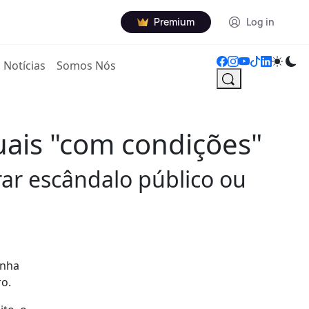
Premium
Log in
Notícias
Somos Nós
uais "com condições"
rar escândalo público ou
inha
ro.