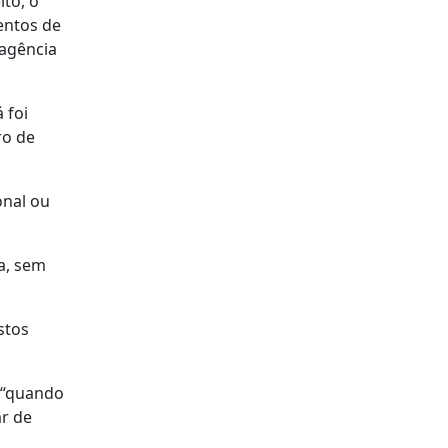
ito, o
entos de
 agência
 foi
ro de
onal ou
a, sem
stos
e “quando
ar de