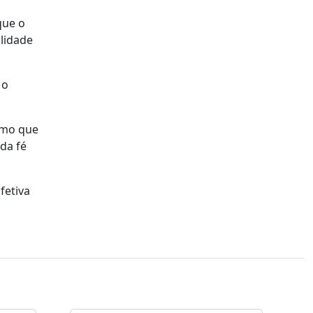
que o
lidade
 o
como que
 da fé
fetiva