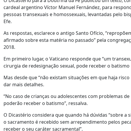
O Dicastério para a Doutrina da Fé publicou um texto, co
cardeal argentino Víctor Manuel Fernández, para respon
pessoas transexuais e homossexuais, levantadas pelo bisp
Efe.
As respostas, esclarece o antigo Santo Ofício, “repropõ
afirmado sobre esta matéria no passado” pela congrega
2018.
Em primeiro lugar, o Vaticano responde que “um transe
cirurgia de redesignação sexual, pode receber o batismo
Mas desde que “não existam situações em que haja risco d
dar mais detalhes.
“No caso de crianças ou adolescentes com problemas de 
poderão receber o batismo”, ressalva.
O Dicastério considera que quando há dúvidas “sobre a s
o sacramento é recebido sem arrependimento pelos pecado
receber o seu caráter sacramental”.