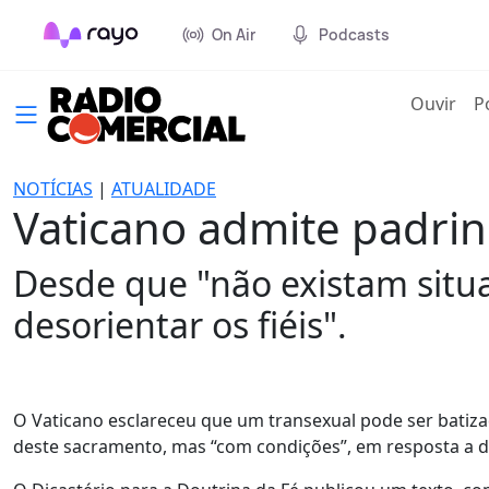
On Air
Podcasts
(cur
Ouvir
P
NOTÍCIAS
|
ATUALIDADE
Vaticano admite padrin
Desde que "não existam situa
desorientar os fiéis".
O Vaticano esclareceu que um transexual pode ser batiz
deste sacramento, mas “com condições”, em resposta a dú