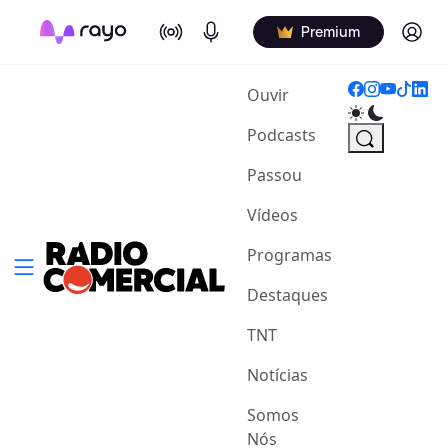
On Air
Podcasts
Log in
Premium
(current)
Ouvir
Podcasts
Passou
Vídeos
Programas
Destaques
TNT
Notícias
Somos
Nós