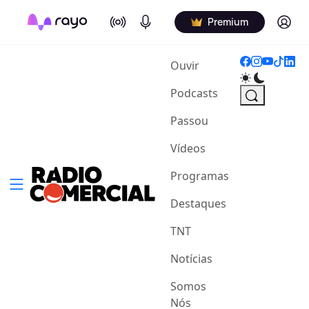
On Air
Podcasts
Log in
Premium
(current)
Ouvir
Podcasts
Passou
Vídeos
Programas
Destaques
TNT
Notícias
Somos
Nós