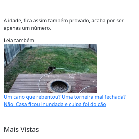
A idade, fica assim também provado, acaba por ser
apenas um número.
Leia também
Um cano que rebentou? Uma torneira mal fechada?
Não! Casa ficou inundada e culpa foi do cão
Mais Vistas