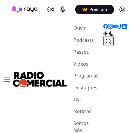
On Air
Podcasts
Log in
Premium
(current)
Ouvir
Podcasts
Passou
Vídeos
Programas
Destaques
TNT
Notícias
Somos
Nós