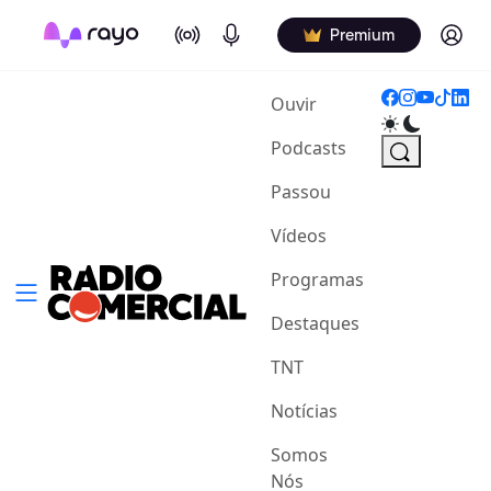
On Air
Podcasts
Log in
Premium
(current)
Ouvir
Podcasts
Passou
Vídeos
Programas
Destaques
TNT
Notícias
Somos
Nós