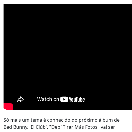
Só mais um tema é conhecido do próximo álbum de
Bad Bunny, 'El Clúb'. "Debí Tirar Más Fotos" vai ser