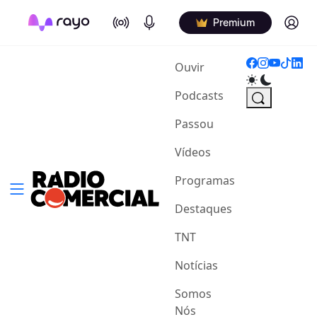
On Air
Podcasts
Log in
Premium
(current)
Ouvir
Podcasts
Passou
Vídeos
Programas
Destaques
TNT
Notícias
Somos
Nós