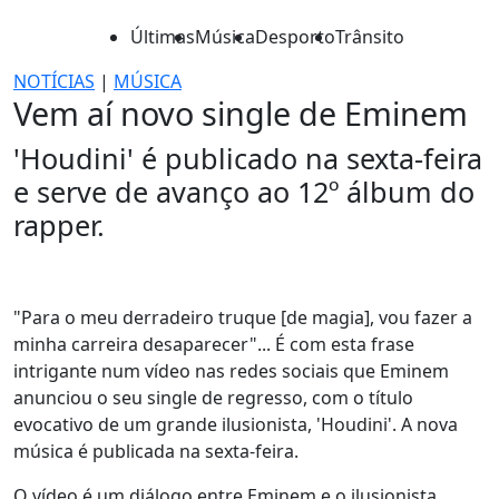
Últimas
Música
Desporto
Trânsito
NOTÍCIAS
|
MÚSICA
Vem aí novo single de Eminem
'Houdini' é publicado na sexta-feira
e serve de avanço ao 12º álbum do
rapper.
"Para o meu derradeiro truque [de magia], vou fazer a
minha carreira desaparecer"... É com esta frase
intrigante num vídeo nas redes sociais que Eminem
anunciou o seu single de regresso, com o título
evocativo de um grande ilusionista, 'Houdini'. A nova
música é publicada na sexta-feira.
O vídeo é um diálogo entre Eminem e o ilusionista