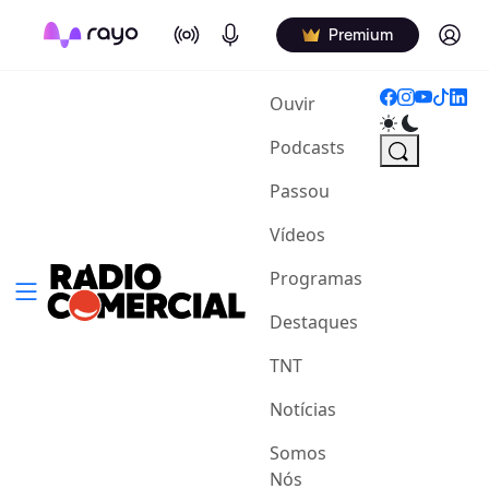
On Air
Podcasts
Log in
Premium
(current)
Ouvir
Podcasts
Passou
Vídeos
Programas
Destaques
TNT
Notícias
Somos
Nós