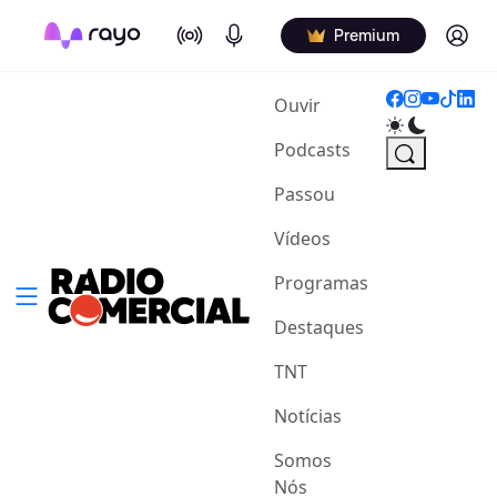
On Air
Podcasts
Log in
Premium
(current)
Ouvir
Podcasts
Passou
Vídeos
Programas
Destaques
TNT
Notícias
Somos
Nós