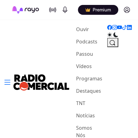
On Air
Podcasts
Log in
Premium
(current)
Ouvir
Podcasts
Passou
Vídeos
Programas
Destaques
TNT
Notícias
Somos
Nós