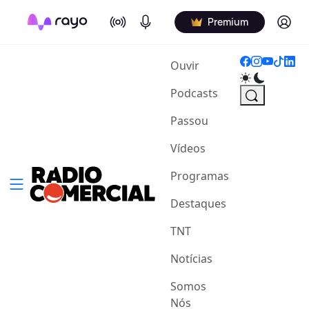
On Air
Podcasts
Log in
Premium
(current)
Ouvir
Podcasts
Passou
Vídeos
Programas
Destaques
TNT
Notícias
Somos
Nós