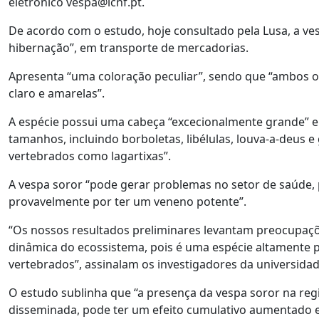
eletrónico vespa@icnf.pt.
De acordo com o estudo, hoje consultado pela Lusa, a ve
hibernação”, em transporte de mercadorias.
Apresenta “uma coloração peculiar”, sendo que “ambos os
claro e amarelas”.
A espécie possui uma cabeça “excecionalmente grande” e
tamanhos, incluindo borboletas, libélulas, louva-a-deu
vertebrados como lagartixas”.
A vespa soror “pode gerar problemas no setor de saúde, 
provavelmente por ter um veneno potente”.
“Os nossos resultados preliminares levantam preocupaç
dinâmica do ecossistema, pois é uma espécie altamente
vertebrados”, assinalam os investigadores da universida
O estudo sublinha que “a presença da vespa soror na regi
disseminada, pode ter um efeito cumulativo aumentado 