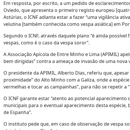
Em resposta, por escrito, a um pedido de esclarecimento
Oviedo, que apresenta o primeiro registo europeu [quatr
Astúrias, o ICNF adianta estar a fazer “uma vigilância ati
velutina [também conhecida como vespa asiática] em Por
Segundo o ICNF, através daquele plano “é ainda possível 
vespas, como é o caso da vespa soror”.
A Associação Apícola de Entre Minho e Lima (APIMIL) ape
bem dirigidas” contra a ameaça de invasão de uma nova v
O presidente da APIMIL, Alberto Dias, referiu que, apesa
proximidade” do Alto Minho com a Galiza, onde a espécie
vermelhas e tocar as campainhas”, para não se repetir a “
O ICNF garante estar “atento ao potencial aparecimento de
municipais para o eventual aparecimento desta espécie, 
de Espanha”.
O instituto pede que, em caso de observação de vespa so