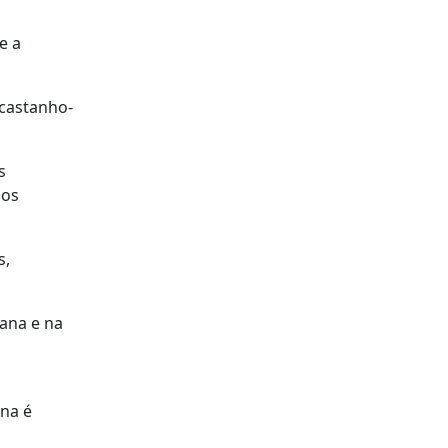
e a
 castanho-
s
nos
s,
ana e na
ina é