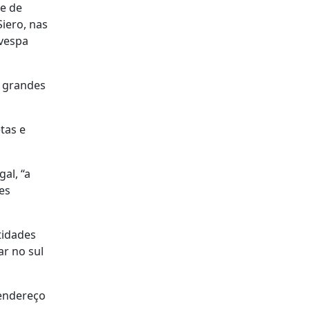
de de
iero, nas
 vespa
e grandes
tas e
al, “a
es
tidades
ar no sul
 endereço