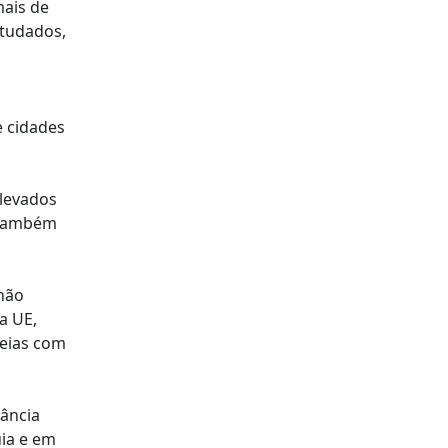
mais de
studados,
e cidades
elevados
m também
não
a UE,
peias com
ância
uia e em