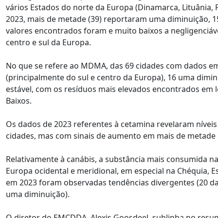
vários Estados do norte da Europa (Dinamarca, Lituânia, 
2023, mais de metade (39) reportaram uma diminuição, 1
valores encontrados foram e muito baixos a negligenciá
centro e sul da Europa.
No que se refere ao MDMA, das 69 cidades com dados e
(principalmente do sul e centro da Europa), 16 uma dimi
estável, com os resíduos mais elevados encontrados em l
Baixos.
Os dados de 2023 referentes à cetamina revelaram níveis
cidades, mas com sinais de aumento em mais de metade 
Relativamente à canábis, a substância mais consumida na
Europa ocidental e meridional, em especial na Chéquia, Es
em 2023 foram observadas tendências divergentes (20 
uma diminuição).
O diretor do EMCDDA, Alexis Goosdeel, sublinha no res