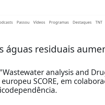
rent)
odcasts
Passou
Vídeos
Programas
Destaques
TNT
as águas residuais aum
Wastewater analysis and Drugs
o europeu SCORE, em colabora
xicodependência.