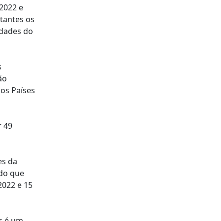
 2022 e
tantes os
idades do
s
ão
dos Países
r 49
es da
ndo que
022 e 15
s é um