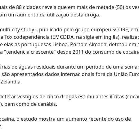
is de 88 cidades revela que em mais de metade (50) os ves
am um aumento da utilização desta droga.
multi-city study", publicado pelo grupo europeu SCORE, em
 Toxicodependência (EMCDDA, na sigla em inglês), realiz
re elas as portuguesas Lisboa, Porto e Almada, detetou em 
a "tendência crescente" desde 2011 do consumo de cocaín
iárias de águas residuais durante um período de uma seman
, são apresentados dados internacionais fora da União Eur
Zelândia.
tetar vestígios de cinco drogas estimulantes ilícitas (coca
), bem como de canábis.
ocaína, o estudo mostra um aumento recente do uso de
.