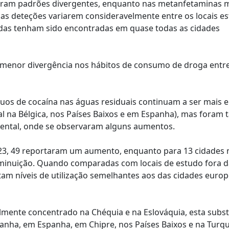
staram padrões divergentes, enquanto nas metanfetaminas 
as deteções variarem consideravelmente entre os locais e
tigadas tenham sido encontradas em quase todas as cidades
 menor divergência nos hábitos de consumo de droga entr
uos de cocaína nas águas residuais continuam a ser mais 
al na Bélgica, nos Países Baixos e em Espanha), mas fora
riental, onde se observaram alguns aumentos.
23, 49 reportaram um aumento, enquanto para 13 cidades 
diminuição. Quando comparadas com locais de estudo fora d
ntam níveis de utilização semelhantes aos das cidades euro
ente concentrado na Chéquia e na Eslováquia, esta subst
anha, em Espanha, em Chipre, nos Países Baixos e na Turq