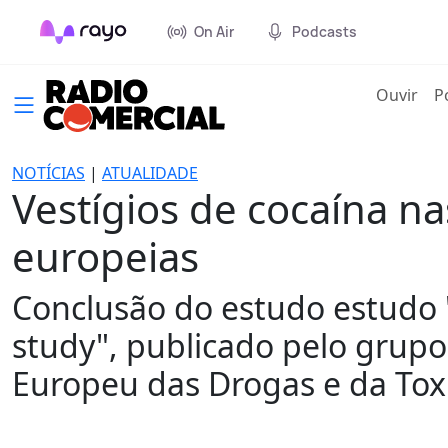
On Air
Podcasts
(cur
Ouvir
P
NOTÍCIAS
|
ATUALIDADE
Vestígios de cocaína n
europeias
Conclusão do estudo estudo "
study", publicado pelo grup
Europeu das Drogas e da To