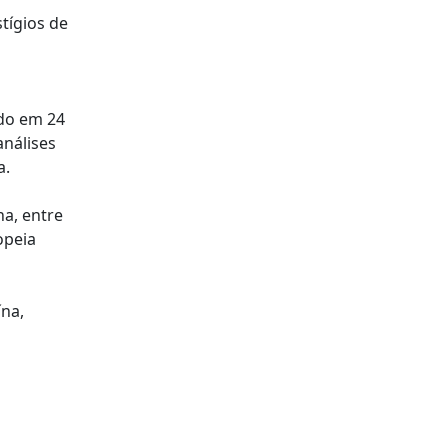
tígios de
ado em 24
análises
a.
a, entre
opeia
ína,