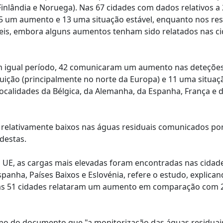
Finlândia e Noruega). Nas 67 cidades com dados relativos a
5 um aumento e 13 uma situação estável, enquanto nos res
veis, embora alguns aumentos tenham sido relatados nas c
m igual período, 42 comunicaram um aumento nas deteçõe
nuição (principalmente no norte da Europa) e 11 uma situaç
ocalidades da Bélgica, da Alemanha, da Espanha, França e 
 relativamente baixos nas águas residuais comunicados po
destas.
 UE, as cargas mais elevadas foram encontradas nas cidad
panha, Países Baixos e Eslovénia, refere o estudo, explica
das 51 cidades relataram um aumento em comparação com 2
umo do documento que "a monitorização das águas residuai