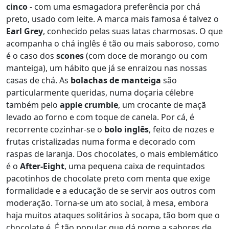
cinco
- com uma esmagadora preferência por chá
preto, usado com leite. A marca mais famosa é talvez o
Earl Grey
, conhecido pelas suas latas charmosas. O que
acompanha o chá inglês é tão ou mais saboroso, como
é o caso dos
scones
(com doce de morango ou com
manteiga), um hábito que já se enraizou nas nossas
casas de chá. As
bolachas de manteiga
são
particularmente queridas, numa doçaria célebre
também pelo
apple crumble
, um crocante de maçã
levado ao forno e com toque de canela. Por cá, é
recorrente cozinhar-se o
bolo inglês
, feito de nozes e
frutas cristalizadas numa forma e decorado com
raspas de laranja. Dos chocolates, o mais emblemático
é o
After-Eight
, uma pequena caixa de requintados
pacotinhos de chocolate preto com menta que exige
formalidade e a educação de se servir aos outros com
moderação. Torna-se um ato social, à mesa, embora
haja muitos ataques solitários à socapa, tão bom que o
chocolate é. É tão popular que dá nome a sabores de