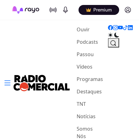
On Air
Podcasts
Log in
Premium
(current)
Ouvir
Podcasts
Passou
Vídeos
Programas
Destaques
TNT
Notícias
Somos
Nós