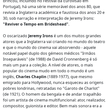
brincou, incluindo no Festival da Eurovisão em
Portugal), há uma série memorável dos anos 80, que
revivia a Inglaterra académica e faustosa dos anos 20 e
30, sob narração e interpretação de Jeremy Irons:
"Reviver o Tempo em Brideshead"
.
O oscarizado
Jeremy Irons
é um dos muitos grandes
atores que a Inglaterra vai criando no mundo do teatro
e que o mundo do cinema vai absorvendo - aquele
notável papel duplo dos gémeos médicos "Irmãos
Inseparáveis" (de 1988) de David Cronnenberg é só
mais um para a coleção. A nível de atores, o mais
popular do cinema mudo em todo o mundo é um
inglês,
Charles Chaplin
(1889-1977), que mesmo
emigrado para Hollywood, nunca esqueceu as origens
pobres londrinas, retratadas no "Garoto de Charlot"
(de 1921). O homem da bengala e de andar trapalhão
foi um artista de cinema multifuncional: ator, realizador,
compositor, guionista e editor. Bem mais sonora era a