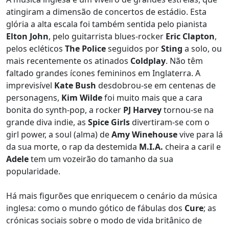
atingiram a dimensão de concertos de estádio. Esta
glória a alta escala foi também sentida pelo pianista
Elton John
, pelo guitarrista blues-rocker
Eric Clapton
,
pelos ecléticos
The Police
seguidos por
Sting
a solo, ou
mais recentemente os atinados
Coldplay
. Não têm
faltado grandes ícones femininos em Inglaterra. A
imprevisível
Kate Bush
desdobrou-se em centenas de
personagens,
Kim Wilde
foi muito mais que a cara
bonita do synth-pop, a rocker
PJ Harvey
tornou-se na
grande diva indie, as
Spice Girls
divertiram-se com o
girl power, a soul (alma) de
Amy Winehouse
vive para lá
da sua morte, o rap da destemida
M.I.A.
cheira a caril e
Adele
tem um vozeirão do tamanho da sua
popularidade.
Há mais figurões que enriquecem o cenário da música
inglesa: como o mundo gótico de fábulas dos
Cure
; as
crónicas sociais sobre o modo de vida britânico de