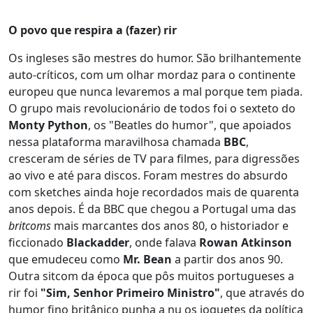
O povo que respira a (fazer) rir
Os ingleses são mestres do humor. São brilhantemente
auto-críticos, com um olhar mordaz para o continente
europeu que nunca levaremos a mal porque tem piada.
O grupo mais revolucionário de todos foi o sexteto do
Monty Python
, os "Beatles do humor", que apoiados
nessa plataforma maravilhosa chamada
BBC
,
cresceram de séries de TV para filmes, para digressões
ao vivo e até para discos. Foram mestres do absurdo
com sketches ainda hoje recordados mais de quarenta
anos depois. É da BBC que chegou a Portugal uma das
britcoms
mais marcantes dos anos 80, o historiador e
ficcionado
Blackadder
, onde falava
Rowan Atkinson
que emudeceu como
Mr. Bean
a partir dos anos 90.
Outra sitcom da época que pôs muitos portugueses a
rir foi
"Sim, Senhor Primeiro Ministro"
, que através do
humor fino britânico punha a nu os joguetes da política