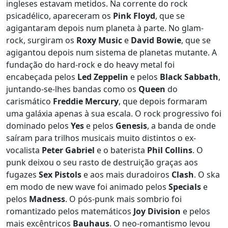
ingleses estavam metidos. Na corrente do rock
psicadélico, apareceram os
Pink Floyd
, que se
agigantaram depois num planeta à parte. No glam-
rock, surgiram os
Roxy Music
e
David Bowie
, que se
agigantou depois num sistema de planetas mutante. A
fundação do hard-rock e do heavy metal foi
encabeçada pelos
Led Zeppelin
e pelos
Black Sabbath
,
juntando-se-lhes bandas como os
Queen
do
carismático
Freddie Mercury
, que depois formaram
uma galáxia apenas à sua escala. O rock progressivo foi
dominado pelos
Yes
e pelos
Genesis
, a banda de onde
saíram para trilhos musicais muito distintos o ex-
vocalista
Peter Gabriel
e o baterista
Phil Collins
. O
punk deixou o seu rasto de destruição graças aos
fugazes
Sex Pistols
e aos mais duradoiros
Clash
. O ska
em modo de new wave foi animado pelos
Specials
e
pelos
Madness
. O pós-punk mais sombrio foi
romantizado pelos matemáticos
Joy Division
e pelos
mais excêntricos
Bauhaus
. O neo-romantismo levou