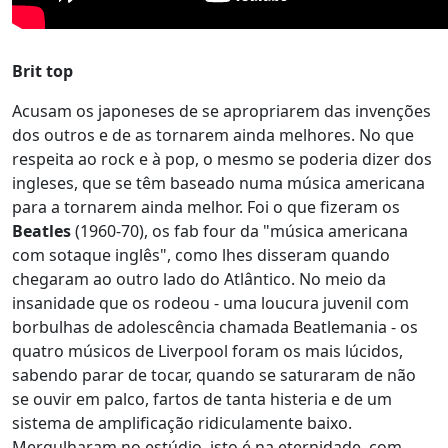
Brit top
Acusam os japoneses de se apropriarem das invenções
dos outros e de as tornarem ainda melhores. No que
respeita ao rock e à pop, o mesmo se poderia dizer dos
ingleses, que se têm baseado numa música americana
para a tornarem ainda melhor. Foi o que fizeram os
Beatles
(1960-70), os fab four da "música americana
com sotaque inglês", como lhes disseram quando
chegaram ao outro lado do Atlântico. No meio da
insanidade que os rodeou - uma loucura juvenil com
borbulhas de adolescência chamada Beatlemania - os
quatro músicos de Liverpool foram os mais lúcidos,
sabendo parar de tocar, quando se saturaram de não
se ouvir em palco, fartos de tanta histeria e de um
sistema de amplificação ridiculamente baixo.
Mergulharam no estúdio, isto é na eternidade, com