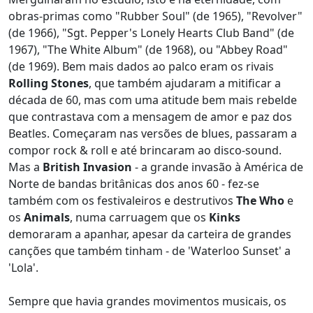
obras-primas como "Rubber Soul" (de 1965), "Revolver"
(de 1966), "Sgt. Pepper's Lonely Hearts Club Band" (de
1967), "The White Album" (de 1968), ou "Abbey Road"
(de 1969). Bem mais dados ao palco eram os rivais
Rolling Stones
, que também ajudaram a mitificar a
década de 60, mas com uma atitude bem mais rebelde
que contrastava com a mensagem de amor e paz dos
Beatles. Começaram nas versões de blues, passaram a
compor rock & roll e até brincaram ao disco-sound.
Mas a
British Invasion
- a grande invasão à América de
Norte de bandas britânicas dos anos 60 - fez-se
também com os festivaleiros e destrutivos
The Who
e
os
Animals
, numa carruagem que os
Kinks
demoraram a apanhar, apesar da carteira de grandes
canções que também tinham - de 'Waterloo Sunset' a
'Lola'.
Sempre que havia grandes movimentos musicais, os