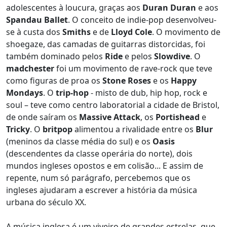
adolescentes à loucura, graças aos
Duran Duran
e aos
Spandau Ballet
. O conceito de indie-pop desenvolveu-
se à custa dos
Smiths
e de
Lloyd Cole
. O movimento de
shoegaze, das camadas de guitarras distorcidas, foi
também dominado pelos
Ride
e pelos
Slowdive
. O
madchester
foi um movimento de rave-rock que teve
como figuras de proa os
Stone Roses
e os
Happy
Mondays
. O
trip-hop
- misto de dub, hip hop, rock e
soul – teve como centro laboratorial a cidade de Bristol,
de onde saíram os
Massive Attack
, os
Portishead
e
Tricky
. O
britpop
alimentou a rivalidade entre os
Blur
(meninos da classe média do sul) e os
Oasis
(descendentes da classe operária do norte), dois
mundos ingleses opostos e em colisão... E assim de
repente, num só parágrafo, percebemos que os
ingleses ajudaram a escrever a história da música
urbana do século XX.
A música inglesa é um viveiro de grandes estrelas, que