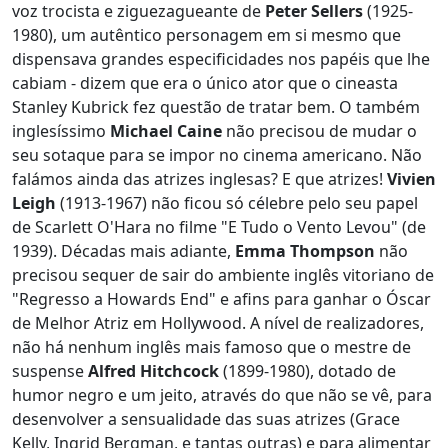
voz trocista e ziguezagueante de
Peter Sellers
(1925-
1980), um autêntico personagem em si mesmo que
dispensava grandes especificidades nos papéis que lhe
cabiam - dizem que era o único ator que o cineasta
Stanley Kubrick fez questão de tratar bem. O também
inglesíssimo
Michael Caine
não precisou de mudar o
seu sotaque para se impor no cinema americano. Não
falámos ainda das atrizes inglesas? E que atrizes!
Vivien
Leigh
(1913-1967) não ficou só célebre pelo seu papel
de Scarlett O'Hara no filme "E Tudo o Vento Levou" (de
1939). Décadas mais adiante,
Emma Thompson
não
precisou sequer de sair do ambiente inglês vitoriano de
"Regresso a Howards End" e afins para ganhar o Óscar
de Melhor Atriz em Hollywood. A nível de realizadores,
não há nenhum inglês mais famoso que o mestre de
suspense
Alfred Hitchcock
(1899-1980), dotado de
humor negro e um jeito, através do que não se vê, para
desenvolver a sensualidade das suas atrizes (Grace
Kelly, Ingrid Bergman, e tantas outras) e para alimentar