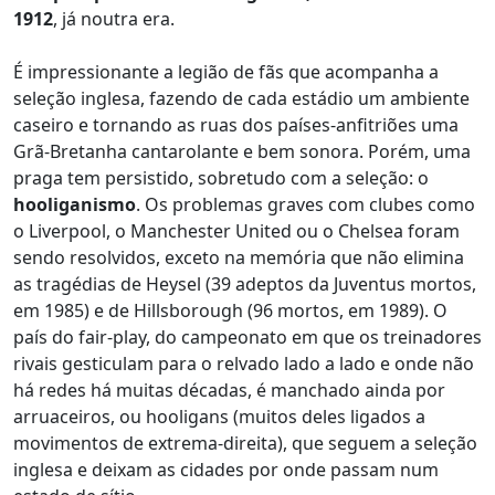
1912
, já noutra era.
É impressionante a legião de fãs que acompanha a
seleção inglesa, fazendo de cada estádio um ambiente
caseiro e tornando as ruas dos países-anfitriões uma
Grã-Bretanha cantarolante e bem sonora. Porém, uma
praga tem persistido, sobretudo com a seleção: o
hooliganismo
. Os problemas graves com clubes como
o Liverpool, o Manchester United ou o Chelsea foram
sendo resolvidos, exceto na memória que não elimina
as tragédias de Heysel (39 adeptos da Juventus mortos,
em 1985) e de Hillsborough (96 mortos, em 1989). O
país do fair-play, do campeonato em que os treinadores
rivais gesticulam para o relvado lado a lado e onde não
há redes há muitas décadas, é manchado ainda por
arruaceiros, ou hooligans (muitos deles ligados a
movimentos de extrema-direita), que seguem a seleção
inglesa e deixam as cidades por onde passam num