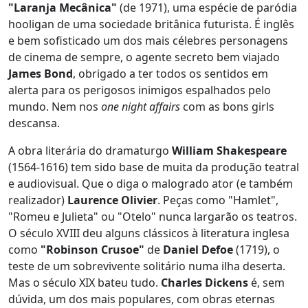
"Laranja Mecânica"
(de 1971), uma espécie de paródia
hooligan de uma sociedade britânica futurista. É inglês
e bem sofisticado um dos mais célebres personagens
de cinema de sempre, o agente secreto bem viajado
James Bond
, obrigado a ter todos os sentidos em
alerta para os perigosos inimigos espalhados pelo
mundo. Nem nos
one night affairs
com as bons girls
descansa.
A obra literária do dramaturgo
William Shakespeare
(1564-1616) tem sido base de muita da produção teatral
e audiovisual. Que o diga o malogrado ator (e também
realizador)
Laurence Olivier
. Peças como "Hamlet",
"Romeu e Julieta" ou "Otelo" nunca largarão os teatros.
O século XVIII deu alguns clássicos à literatura inglesa
como
"Robinson Crusoe"
de
Daniel Defoe
(1719), o
teste de um sobrevivente solitário numa ilha deserta.
Mas o século XIX bateu tudo.
Charles Dickens
é, sem
dúvida, um dos mais populares, com obras eternas