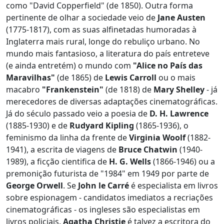
como "David Copperfield" (de 1850). Outra forma
pertinente de olhar a sociedade veio de
Jane Austen
(1775-1817), com as suas alfinetadas humoradas à
Inglaterra mais rural, longe do rebuliço urbano. No
mundo mais fantasioso, a literatura do país entreteve
(e ainda entretém) o mundo com
"Alice no País das
Maravilhas"
(de 1865) de
Lewis Carroll
ou o mais
macabro
"Frankenstein"
(de 1818) de
Mary Shelley
- já
merecedores de diversas adaptações cinematográficas.
Já do século passado veio a poesia de
D. H. Lawrence
(1885-1930) e de
Rudyard Kipling
(1865-1936), o
feminismo da linha da frente de
Virginia Woolf
(1882-
1941), a escrita de viagens de
Bruce Chatwin
(1940-
1989), a ficção cientifica de
H. G. Wells
(1866-1946) ou a
premonição futurista de "1984" em 1949 por parte de
George Orwell
. Se
John le Carré
é especialista em livros
sobre espionagem - candidatos imediatos a recriações
cinematográficas - os ingleses são especialistas em
livros policiais.
Agatha Christie
é talvez a escritora do