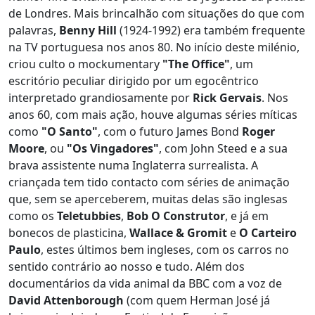
de Londres. Mais brincalhão com situações do que com
palavras,
Benny Hill
(1924-1992) era também frequente
na TV portuguesa nos anos 80. No início deste milénio,
criou culto o mockumentary
"The Office"
, um
escritório peculiar dirigido por um egocêntrico
interpretado grandiosamente por
Rick Gervais
. Nos
anos 60, com mais ação, houve algumas séries míticas
como
"O Santo"
, com o futuro James Bond
Roger
Moore
, ou
"Os Vingadores"
, com John Steed e a sua
brava assistente numa Inglaterra surrealista. A
criançada tem tido contacto com séries de animação
que, sem se aperceberem, muitas delas são inglesas
como os
Teletubbies
,
Bob O Construtor
, e já em
bonecos de plasticina,
Wallace & Gromit
e
O Carteiro
Paulo
, estes últimos bem ingleses, com os carros no
sentido contrário ao nosso e tudo. Além dos
documentários da vida animal da BBC com a voz de
David Attenborough
(com quem Herman José já