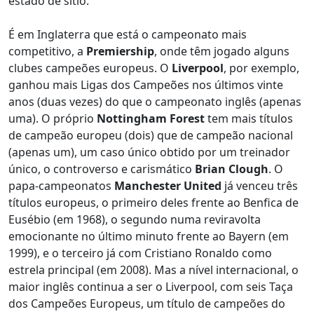
estado de sítio.
É em Inglaterra que está o campeonato mais
competitivo, a
Premiership
, onde têm jogado alguns
clubes campeões europeus. O
Liverpool
, por exemplo,
ganhou mais Ligas dos Campeões nos últimos vinte
anos (duas vezes) do que o campeonato inglês (apenas
uma). O próprio
Nottingham Forest
tem mais títulos
de campeão europeu (dois) que de campeão nacional
(apenas um), um caso único obtido por um treinador
único, o controverso e carismático
Brian Clough
. O
papa-campeonatos
Manchester United
já venceu três
títulos europeus, o primeiro deles frente ao Benfica de
Eusébio (em 1968), o segundo numa reviravolta
emocionante no último minuto frente ao Bayern (em
1999), e o terceiro já com Cristiano Ronaldo como
estrela principal (em 2008). Mas a nível internacional, o
maior inglês continua a ser o Liverpool, com seis Taça
dos Campeões Europeus, um título de campeões do