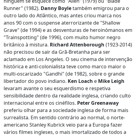
ninguém se esquece como "Alien" (1979) ou "Blade
Runner" (1982).
Danny Boyle
também emigrou para o
outro lado do Atlântico, mas antes criou marca nos
anos 90 com o suspense aterrorizante de "Shallow
Grave" (de 1994) e as desventuras de heroinómanos em
"Trainspotting" (de 1996), com muito humor negro
britânico à mistura.
Richard Attenborough
(1923-2014)
não precisou de sair da Grã-Bretanha para ser
aclamado em Los Angeles. O seu cinema de intervenção
histórica e anti-colonialista teve como marco maior o
multi-oscarizado "Gandhi" (de 1982), sobre o grande
libertador do povo indiano.
Ken Loach
e
Mike Leigh
levaram avante o seu esquerdismo e respetiva
sensibilidade dentro da realidade inglesa, criando culto
internacional entre os cinéfilos.
Peter Greenaway
preferiu olhar para a sociedade inglesa de forma mais
surrealista. Em sentido contrário ao normal, o norte-
americano Stanley Kubrick veio para a Europa fazer
vários filmes ingleses, o mais imortalizado de todos a