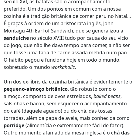
século XVI, as batatas são o acompanhamento
preferido. Um dos pontos em comum com a nossa
cozinha é a tradição britânica de comer peru no Natal...
É graças à ordem de um aristocrata inglês, John
Montagu 4th Earl of Sandwich, que se generalizou a
sanduíche
no século XVIII tudo por causa do seu vício
do jogo, que não lhe dava tempo para comer, a não ser
que fosse uma fatia de carne assada metida num pão.
O hábito pegou e funciona hoje em todo o mundo,
sobretudo o mundo
workaholic
.
Um dos ex-líbris da cozinha britânica é evidentemente o
pequeno-almoço britânico
, tão robusto como o
almoço, composto de ovos estrelados,
baked beans
,
salsinhas e bacon, sem esquecer o acompanhamento
do café (daquele aguado) ou do chá, das tostas
torradas, além da papa de aveia, mais conhecida como
porridge
(alimentícia e extremamente fácil de fazer).
Outro momento afamado da mesa inglesa é o
chá das