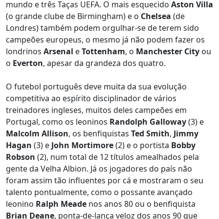
mundo e três Taças UEFA. O mais esquecido
Aston Villa
(o grande clube de Birmingham) e o
Chelsea
(de
Londres) também podem orgulhar-se de terem sido
campeões europeus, o mesmo já não podem fazer os
londrinos
Arsenal
e
Tottenham
, o
Manchester City
ou
o
Everton
, apesar da grandeza dos quatro.
O futebol português deve muita da sua evolução
competitiva ao espírito disciplinador de vários
treinadores ingleses, muitos deles campeões em
Portugal, como os leoninos
Randolph Galloway
(3) e
Malcolm Allison
, os benfiquistas
Ted Smith
,
Jimmy
Hagan
(3) e
John Mortimore
(2) e o portista
Bobby
Robson
(2), num total de 12 títulos amealhados pela
gente da Velha Albion. Já os jogadores do país não
foram assim tão influentes por cá e mostraram o seu
talento pontualmente, como o possante avançado
leonino
Ralph Meade
nos anos 80 ou o benfiquista
Brian Deane
, ponta-de-lança veloz dos anos 90 que