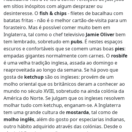
em sítios inóspitos com algum desprazer ou
desinteresse. O
fish & chips
- filetes de bacalhau com
batatas fritas - não é o melhor cartão-de-visita para um
forasteiro. Mas é possível comer muito bem em
Inglaterra, tal como o chef televisivo
Jamie Oliver
bem
tem lembrado, sobretudo em
pubs
. É nestes espaços
escuros e confortáveis que se comem umas boas
pies
:
empadas gigantes normalmente com carnes. O
rosbife
é uma velha tradição inglesa, assada ao domingo e
reaproveitada ao longo da semana. Se há povo que
gosta de
ketchup
são os ingleses: provém de um
molho oriental que os britânicos deram a conhecer ao
mundo no século XVIII, sobretudo na ainda colónia da
América do Norte. Se julgam que os ingleses resolvem
molhar tudo com ketchup, enganam-se. A Inglaterra
tem uma grande cultura de
mostarda
, tal como de
molho inglês
, além do gosto por especiarias indianas,
outro hábito adquirido através das colónias. Desde o