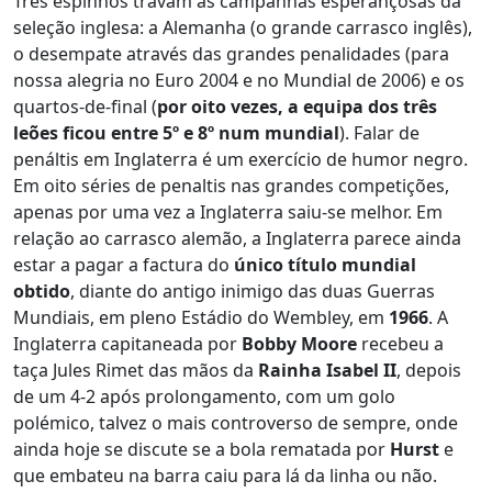
Três espinhos travam as campanhas esperançosas da
seleção inglesa: a Alemanha (o grande carrasco inglês),
o desempate através das grandes penalidades (para
nossa alegria no Euro 2004 e no Mundial de 2006) e os
quartos-de-final (
por oito vezes, a equipa dos três
leões ficou entre 5º e 8º num mundial
). Falar de
penáltis em Inglaterra é um exercício de humor negro.
Em oito séries de penaltis nas grandes competições,
apenas por uma vez a Inglaterra saiu-se melhor. Em
relação ao carrasco alemão, a Inglaterra parece ainda
estar a pagar a factura do
único título mundial
obtido
, diante do antigo inimigo das duas Guerras
Mundiais, em pleno Estádio do Wembley, em
1966
. A
Inglaterra capitaneada por
Bobby Moore
recebeu a
taça Jules Rimet das mãos da
Rainha Isabel II
, depois
de um 4-2 após prolongamento, com um golo
polémico, talvez o mais controverso de sempre, onde
ainda hoje se discute se a bola rematada por
Hurst
e
que embateu na barra caiu para lá da linha ou não.