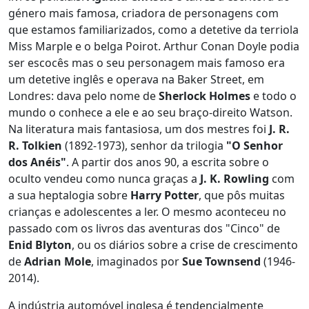
género mais famosa, criadora de personagens com
que estamos familiarizados, como a detetive da terriola
Miss Marple e o belga Poirot. Arthur Conan Doyle podia
ser escocês mas o seu personagem mais famoso era
um detetive inglês e operava na Baker Street, em
Londres: dava pelo nome de
Sherlock Holmes
e todo o
mundo o conhece a ele e ao seu braço-direito Watson.
Na literatura mais fantasiosa, um dos mestres foi
J. R.
R. Tolkien
(1892-1973), senhor da trilogia
"O Senhor
dos Anéis"
. A partir dos anos 90, a escrita sobre o
oculto vendeu como nunca graças a
J. K. Rowling
com
a sua heptalogia sobre
Harry Potter
, que pôs muitas
crianças e adolescentes a ler. O mesmo aconteceu no
passado com os livros das aventuras dos "Cinco" de
Enid Blyton
, ou os diários sobre a crise de crescimento
de
Adrian Mole
, imaginados por
Sue Townsend
(1946-
2014).
A indústria automóvel inglesa é tendencialmente