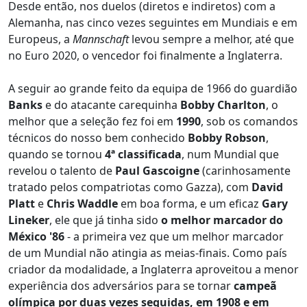
Desde então, nos duelos (diretos e indiretos) com a
Alemanha, nas cinco vezes seguintes em Mundiais e em
Europeus, a
Mannschaft
levou sempre a melhor, até que
no Euro 2020, o vencedor foi finalmente a Inglaterra.
A seguir ao grande feito da equipa de 1966 do guardião
Banks
e do atacante carequinha
Bobby Charlton
, o
melhor que a seleção fez foi em
1990
, sob os comandos
técnicos do nosso bem conhecido
Bobby Robson
,
quando se tornou
4ª classificada
, num Mundial que
revelou o talento de
Paul Gascoigne
(carinhosamente
tratado pelos compatriotas como Gazza), com
David
Platt
e
Chris Waddle
em boa forma, e um eficaz
Gary
Lineker
, ele que já tinha sido
o melhor marcador do
México '86
- a primeira vez que um melhor marcador
de um Mundial não atingia as meias-finais. Como país
criador da modalidade, a Inglaterra aproveitou a menor
experiência dos adversários para se tornar
campeã
olímpica por duas vezes seguidas, em 1908 e em