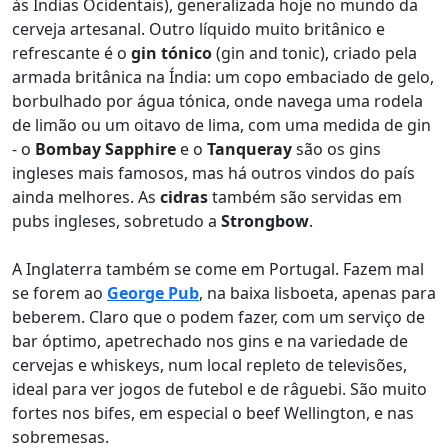
às Índias Ocidentais), generalizada hoje no mundo da
cerveja artesanal. Outro líquido muito britânico e
refrescante é o
gin tónico
(gin and tonic), criado pela
armada britânica na Índia: um copo embaciado de gelo,
borbulhado por água tónica, onde navega uma rodela
de limão ou um oitavo de lima, com uma medida de gin
- o
Bombay Sapphire
e o
Tanqueray
são os gins
ingleses mais famosos, mas há outros vindos do país
ainda melhores. As
cidras
também são servidas em
pubs ingleses, sobretudo a
Strongbow
.
A Inglaterra também se come em Portugal. Fazem mal
se forem ao
George Pub
, na baixa lisboeta, apenas para
beberem. Claro que o podem fazer, com um serviço de
bar óptimo, apetrechado nos gins e na variedade de
cervejas e whiskeys, num local repleto de televisões,
ideal para ver jogos de futebol e de râguebi. São muito
fortes nos bifes, em especial o beef Wellington, e nas
sobremesas.