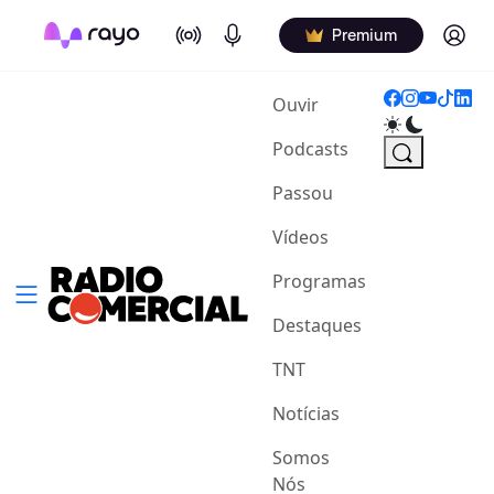
On Air
Podcasts
Log in
Premium
(current)
Ouvir
Podcasts
Passou
Vídeos
Programas
Destaques
TNT
Notícias
Somos
Nós