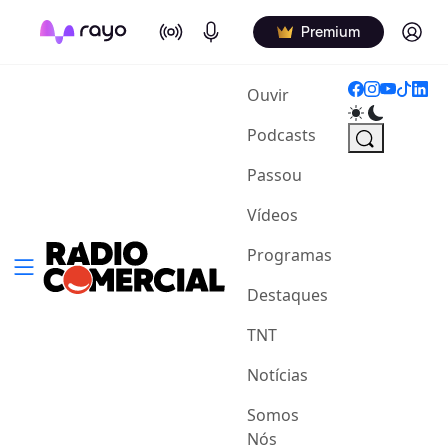
On Air
Podcasts
Log in
Premium
(current)
Ouvir
Podcasts
Passou
Vídeos
Programas
Destaques
TNT
Notícias
Somos
Nós