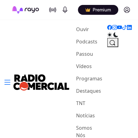
On Air
Podcasts
Log in
Premium
(current)
Ouvir
Podcasts
Passou
Vídeos
Programas
Destaques
TNT
Notícias
Somos
Nós