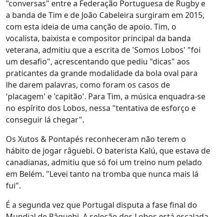
"conversas" entre a Federação Portuguesa de Rugby e
a banda de Tim e de João Cabeleira surgiram em 2015,
com esta ideia de uma canção de apoio. Tim, o
vocalista, baixista e compositor principal da banda
veterana, admitiu que a escrita de 'Somos Lobos' "foi
um desafio", acrescentando que pediu "dicas" aos
praticantes da grande modalidade da bola oval para
lhe darem palavras, como foram os casos de
'placagem' e 'capitão'. Para Tim, a música enquadra-se
no espírito dos Lobos, nessa "tentativa de esforço e
conseguir lá chegar".
Os Xutos & Pontapés reconheceram não terem o
hábito de jogar râguebi. O baterista Kalú, que estava de
canadianas, admitiu que só foi um treino num pelado
em Belém. "Levei tanto na tromba que nunca mais lá
fui".
É a segunda vez que Portugal disputa a fase final do
Mundial de Râguebi. A seleção dos Lobos está escalada