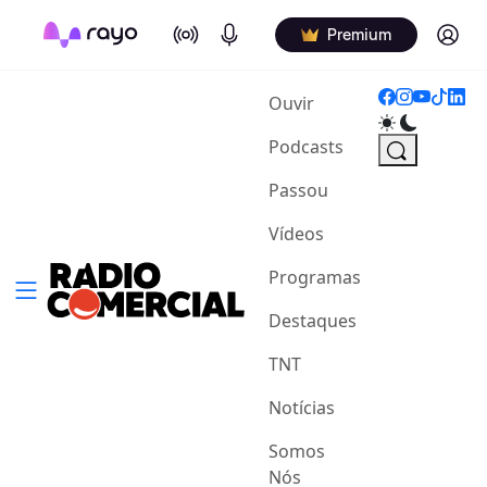
On Air
Podcasts
Log in
Premium
(current)
Ouvir
Podcasts
Passou
Vídeos
Programas
Destaques
TNT
Notícias
Somos
Nós