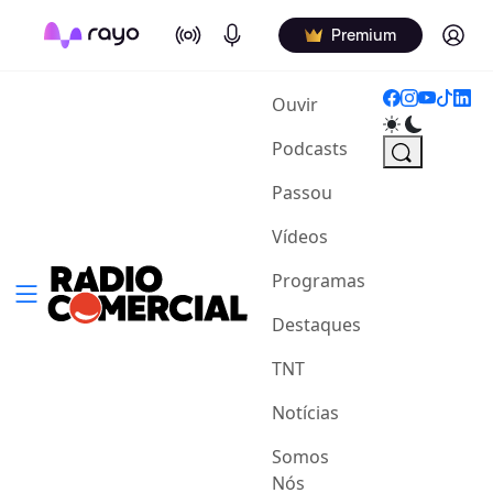
On Air
Podcasts
Log in
Premium
(current)
Ouvir
Podcasts
Passou
Vídeos
Programas
Destaques
TNT
Notícias
Somos
Nós