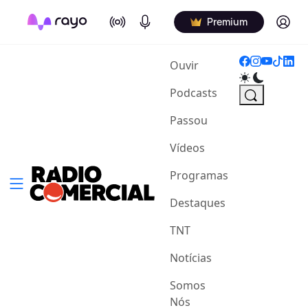
On Air
Podcasts
Log in
Premium
(current)
Ouvir
Podcasts
Passou
Vídeos
Programas
Destaques
TNT
Notícias
Somos
Nós