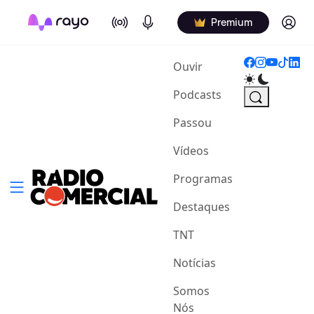
On Air
Podcasts
Log in
Premium
(current)
Ouvir
Podcasts
Passou
Vídeos
Programas
Destaques
TNT
Notícias
Somos
Nós