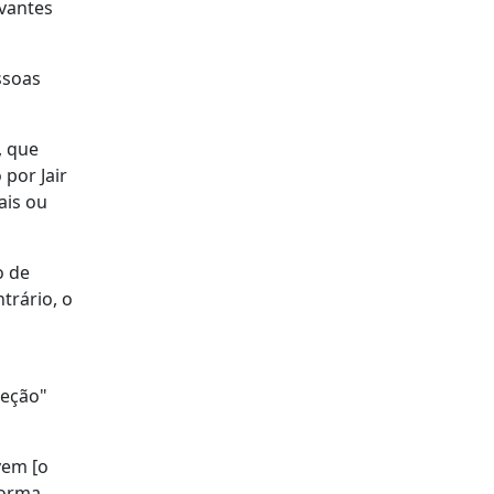
evantes
ssoas
, que
por Jair
ais ou
o de
trário, o
teção"
vem [o
forma