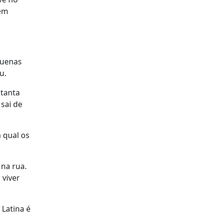
dem
quenas
ou.
 tanta
 sai de
 qual os
 na rua.
 viver
 Latina é