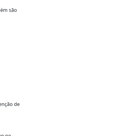
mbém são
tenção de
ve no