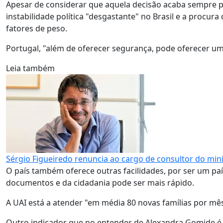
Apesar de considerar que aquela decisão acaba sempre po
instabilidade política "desgastante" no Brasil e a proc
fatores de peso.
Portugal, "além de oferecer segurança, pode oferecer u
Leia também
Sérgio Figueiredo renuncia ao cargo de consultor do min
O país também oferece outras facilidades, por ser um pa
documentos e da cidadania pode ser mais rápido.
A UAI está a atender "em média 80 novas famílias por mês
Outro indicador que no entender de Alexandra Gomide é r