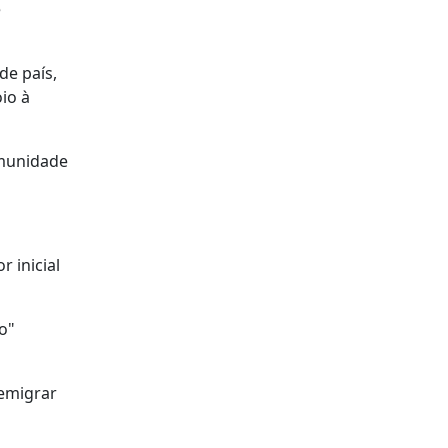
e
de país,
io à
omunidade
 inicial
o"
 emigrar