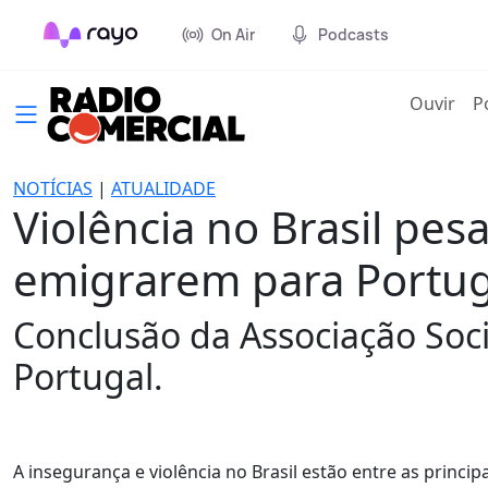
On Air
Podcasts
(cur
Ouvir
P
NOTÍCIAS
|
ATUALIDADE
Violência no Brasil pes
emigrarem para Portug
Conclusão da Associação Soci
Portugal.
A insegurança e violência no Brasil estão entre as princi