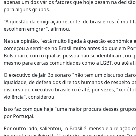
apenas um dos vários fatores que hoje pesam na decisão 
para alguns grupos.
"A questão da emigração recente [de brasileiros] é multi
escolhem emigrar", afirmou.
Na sua opinião, "está muito ligada à questão económica e 
começou a sentir-se no Brasil muito antes do que em Port
Bolsonaro, com o qual as pessoa não se identificam, ou q
mesmo para certas comunidades como a LGBT, ou até ativ
O executivo de Jair Bolsonaro "não tem um discurso clar
igualdade, de defesa dos direitos humanos de respeito pel
discurso do executivo brasileiro é até, por vezes, "xenó
violência", considerou.
Isso faz com que haja "uma maior procura desses grupos,
por Portugal.
Por outro lado, salientou, "o Brasil é imenso e a relação
imigrante brasileiro] (...)", referiu, acrescentando que