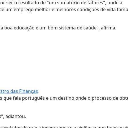
r ser o resultado de "um somatório de fatores", onde a
ura de um emprego melhor e melhores condições de vida ta
ma boa educação e um bom sistema de saúde", afirma.
istro das Finanças
ís que fala português e um destino onde o processo de ob
", adiantou.
evelador de que a insegurança e a violência que hoje se vi