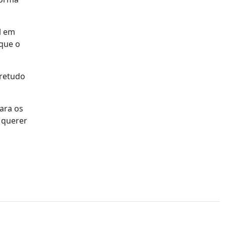
l em
rque o
bretudo
ara os
o querer