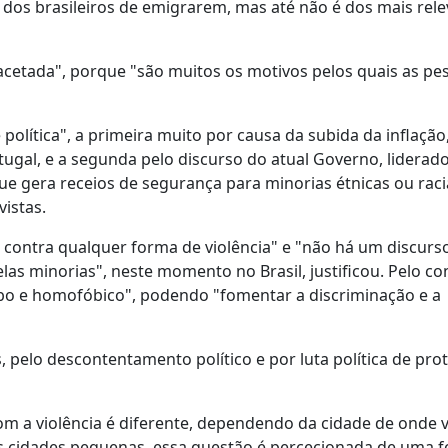
dos brasileiros de emigrarem, mas até não é dos mais rel
facetada", porque "são muitos os motivos pelos quais as pe
política", a primeira muito por causa da subida da inflação
ugal, e a segunda pelo discurso do atual Governo, liderado 
ue gera receios de segurança para minorias étnicas ou raci
istas.
o contra qualquer forma de violência" e "não há um discurs
as minorias", neste momento no Brasil, justificou. Pelo con
fobo e homofóbico", podendo "fomentar a discriminação e a
 pelo descontentamento político e por luta política de pro
 com a violência é diferente, dependendo da cidade de onde 
 "nas cidades pequenas, essa questão é percecionada de uma 