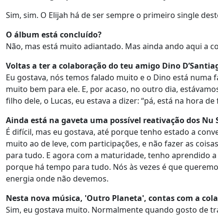
Sim, sim. O Elijah há de ser sempre o primeiro single dest
O álbum está concluído?
Não, mas está muito adiantado. Mas ainda ando aqui a 
Voltas a ter a colaboração do teu amigo Dino D’Santia
Eu gostava, nós temos falado muito e o Dino está numa f
muito bem para ele. E, por acaso, no outro dia, estávam
filho dele, o Lucas, eu estava a dizer: “pá, está na hora 
Ainda está na gaveta uma possível reativação dos Nu 
É difícil, mas eu gostava, até porque tenho estado a con
muito ao de leve, com participações, e não fazer as coisa
para tudo. E agora com a maturidade, tenho aprendido a 
porque há tempo para tudo. Nós às vezes é que queremos
energia onde não devemos.
Nesta nova música, 'Outro Planeta', contas com a col
Sim, eu gostava muito. Normalmente quando gosto de tra