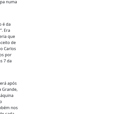
cipa numa
o é da
”. Era
eria que
nceito de
 o Carlos
os por
s 7 da
verá após
a Grande,
máquina
ão
ambém nos
 de cada