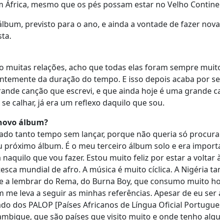
em África, mesmo que os pés possam estar no Velho Contine
álbum, previsto para o ano, e ainda a vontade de fazer nov
sta.
ido muitas relações, acho que todas elas foram sempre muit
ntemente da duração do tempo. E isso depois acaba por se 
grande canção que escrevi, e que ainda hoje é uma grande 
se calhar, já era um reflexo daquilo que sou.
í novo álbum?
cado tanto tempo sem lançar, porque não queria só procura
 próximo álbum. É o meu terceiro álbum solo e era import
naquilo que vou fazer. Estou muito feliz por estar a voltar
sca mundial de afro. A música é muito cíclica. A Nigéria 
-me a lembrar do Rema, do Burna Boy, que consumo muito h
me leva a seguir as minhas referências. Apesar de eu ser 
o dos PALOP [Países Africanos de Língua Oficial Portugue
ique, que são países que visito muito e onde tenho algu