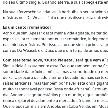
do seu último single. Quando aterra, a sua cabeça está 
Na sua efervescência criativa, já borbulha o seu próximo 
músicas nos Da Weasel. Foi o que nos disse nesta entrevi
És um cantor romântico?
Acho que sim. Apesar desta minha vida agitada, de ter t
especiais, precisamente por eu ser romântico, independe
nas minhas músicas. Por isso, acho que sim, a primeira 
com os Da Weasel, é o Duía, que é um tema de amor, que, 
Com este tema novo, ‘Outro Planeta’, será que vem a
Sim, a ideia é exatamente essa. Daí que também tenha fi
sonoridade da próxima música, mas a sonoridade do meu
deixar a procura de lado e ter um bocadinho mais certeza 
raízes africanas, mas também por haver esta onda gigante
muito responsável por isso [essa onda africana]. Estou
dia. Andam a esgotar estádios pelo mundo, o que também 
nunca explorei devidamente o mercado africano, o mercad
Quero apostar mais em Angola, em Cabo Verde, em Moçamb