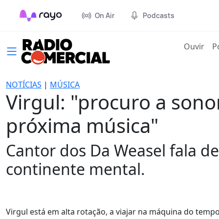
On Air
Podcasts
(cur
Ouvir
P
NOTÍCIAS
|
MÚSICA
Virgul: "procuro a son
próxima música"
Cantor dos Da Weasel fala de 
continente mental.
Virgul está em alta rotação, a viajar na máquina do tem