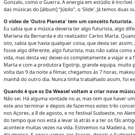
Gonzalo, como o Guerra. A energia em estúdio é incrível.
das músicas do [álbum] “Júbilo”, o ‘Slide’. Já temos duas 
O vídeo de 'Outro Planeta' tem um conceito futurista.
Eu sabia que a música deveria ter algo futurista, algo di
Mariana da Bernarda e do realizador Carlos Marta. Quando
isto, sabia que havia qualquer coisa, que devia ser assim
fosse algo diferente, algo futurista, mas não sabia como
vida, mas desta vez deixei-os completamente a viajar e a
Marta e com a produtora Egotrip, grande equipa, muito
volta das 9 da noite a filmar, chegamos às 7 horas, make
manhã do outro dia. Nunca tinha trabalhado assim, foi exa
Quando é que os Da Weasel voltam a criar nova músic
Não sei. Há alguma vontade no ar, mas tem que haver uma
este ano terminar e depois de fazermos estes três concer
nos Açores, a 8 de agosto, e no festival Sudoeste, no Al
do tempo que nos está a levar lá atrás e a ter os fãs an
acontece muitas vezes na vida. Estivemos na Madeira, n
diz imenso. E agora vamos aos Açores, depois o Sudoest