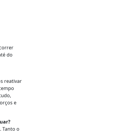
correr
até do
s reativar
á tempo
tudo,
orços e
nuar?
. Tanto o