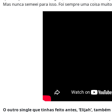
Mas nunca semeei para isso. Foi sempre uma coisa muito 
O outro single que tinhas feito antes, ‘Elijah’, també