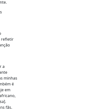
nte.
as
o
refletir
canção
r a
ante
 às minhas
também é
oje em
africano,
sa].
ns fãs.