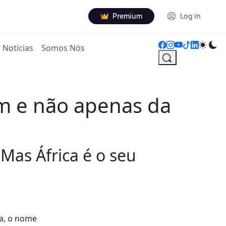
Premium
Log in
Notícias
Somos Nós
um e não apenas da
 Mas África é o seu
ta, o nome