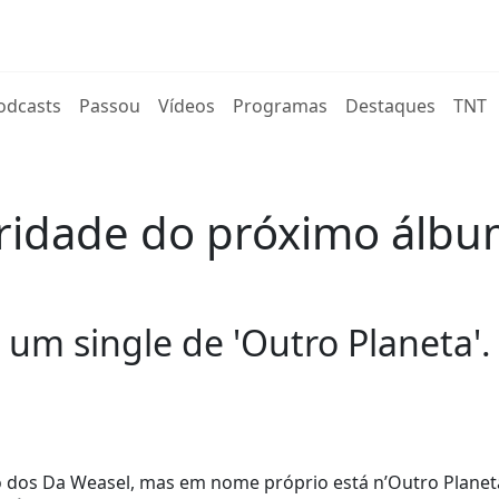
rent)
odcasts
Passou
Vídeos
Programas
Destaques
TNT
oridade do próximo álb
um single de 'Outro Planeta'.
po dos Da Weasel, mas em nome próprio está n’Outro Plane