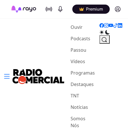
On Air
Podcasts
Log in
Premium
(current)
Ouvir
Podcasts
Passou
Vídeos
Programas
Destaques
TNT
Notícias
Somos
Nós