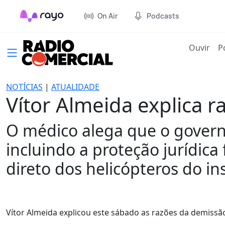
On Air
Podcasts
(cur
Ouvir
P
NOTÍCIAS
|
ATUALIDADE
Vítor Almeida explica 
O médico alega que o governo
incluindo a proteção jurídic
direto dos helicópteros do ins
Vítor Almeida explicou este sábado as razões da demiss