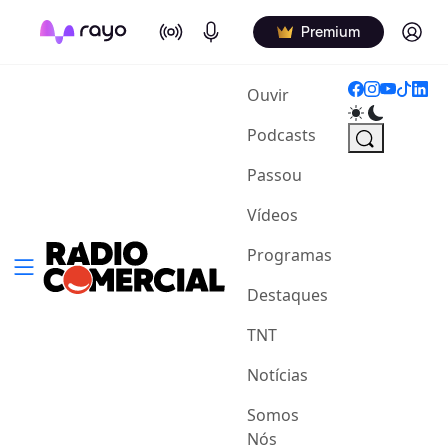
On Air
Podcasts
Log in
Premium
(current)
Ouvir
Podcasts
Passou
Vídeos
Programas
Destaques
TNT
Notícias
Somos
Nós