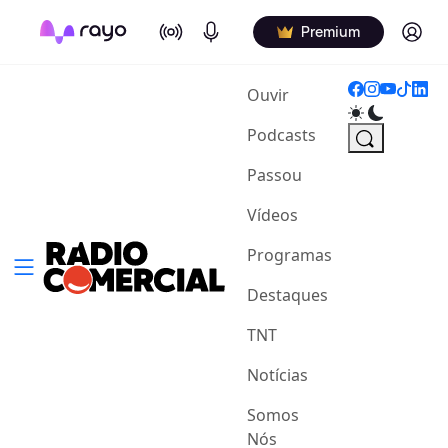
On Air
Podcasts
Log in
Premium
(current)
Ouvir
Podcasts
Passou
Vídeos
Programas
Destaques
TNT
Notícias
Somos
Nós