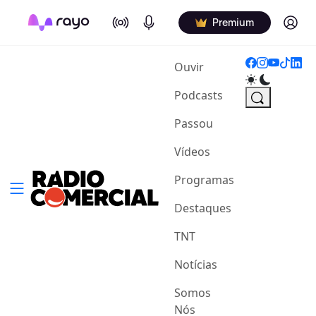
On Air
Podcasts
Log in
Premium
(current)
Ouvir
Podcasts
Passou
Vídeos
Programas
Destaques
TNT
Notícias
Somos
Nós