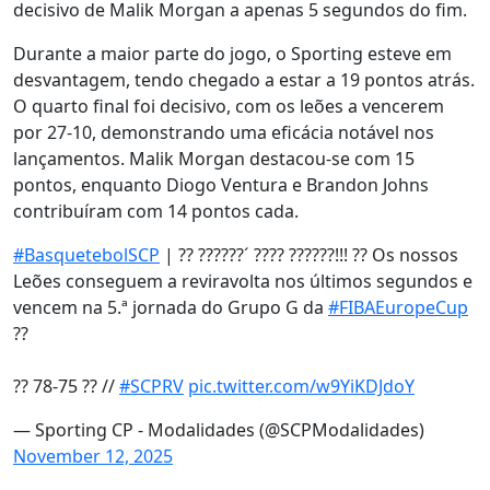
decisivo de Malik Morgan a apenas 5 segundos do fim.
Durante a maior parte do jogo, o Sporting esteve em
desvantagem, tendo chegado a estar a 19 pontos atrás.
O quarto final foi decisivo, com os leões a vencerem
por 27-10, demonstrando uma eficácia notável nos
lançamentos. Malik Morgan destacou-se com 15
pontos, enquanto Diogo Ventura e Brandon Johns
contribuíram com 14 pontos cada.
#BasquetebolSCP
| ?? ??????´ ???? ??????!!! ?? Os nossos
Leões conseguem a reviravolta nos últimos segundos e
vencem na 5.ª jornada do Grupo G da
#FIBAEuropeCup
??
?? 78-75 ?? //
#SCPRV
pic.twitter.com/w9YiKDJdoY
— Sporting CP - Modalidades (@SCPModalidades)
November 12, 2025