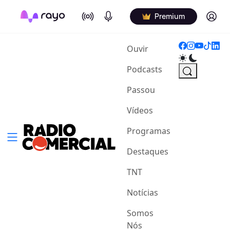
On Air
Podcasts
Log in
Premium
(current)
Ouvir
Podcasts
Passou
Vídeos
Programas
Destaques
TNT
Notícias
Somos
Nós