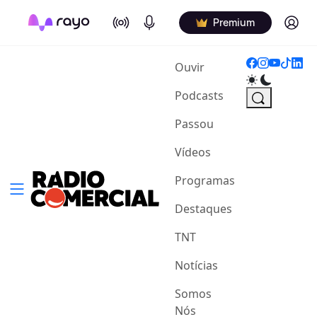
On Air
Podcasts
Log in
Premium
(current)
Ouvir
Podcasts
Passou
Vídeos
Programas
Destaques
TNT
Notícias
Somos
Nós