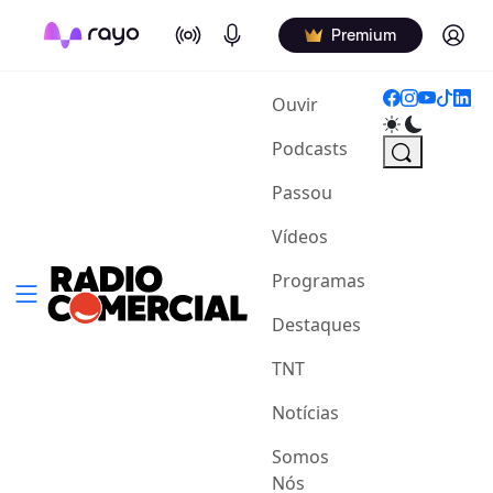
On Air
Podcasts
Log in
Premium
(current)
Ouvir
Podcasts
Passou
Vídeos
Programas
Destaques
TNT
Notícias
Somos
Nós