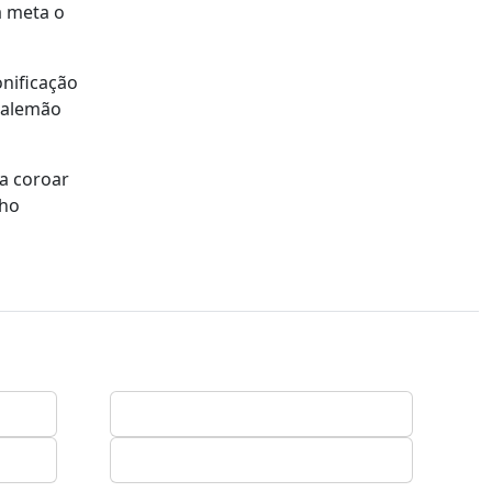
a meta o
onificação
o alemão
 a coroar
lho