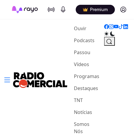
On Air
Podcasts
Log in
Premium
(current)
Ouvir
Podcasts
Passou
Vídeos
Programas
Destaques
TNT
Notícias
Somos
Nós