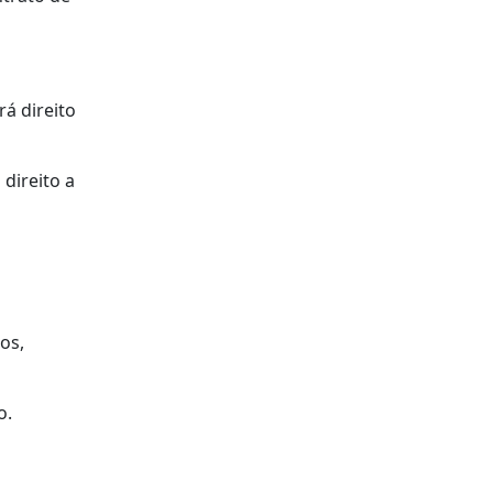
á direito
direito a
os,
o.