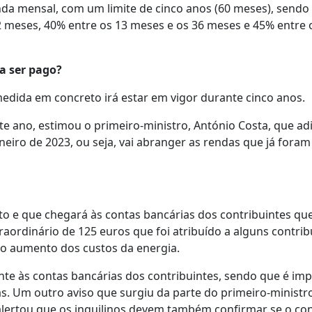
da mensal, com um limite de cinco anos (60 meses), sendo
 meses, 40% entre os 13 meses e os 36 meses e 45% entre 
a ser pago?
edida em concreto irá estar em vigor durante cinco anos.
e ano, estimou o primeiro-ministro, António Costa, que ad
eiro de 2023, ou seja, vai abranger as rendas que já fora
o e que chegará às contas bancárias dos contribuintes qu
aordinário de 125 euros que foi atribuído a alguns contrib
e ao aumento dos custos da energia.
nte às contas bancárias dos contribuintes, sendo que é im
as. Um outro aviso que surgiu da parte do primeiro-ministro
alertou que os inquilinos devem também confirmar se o co