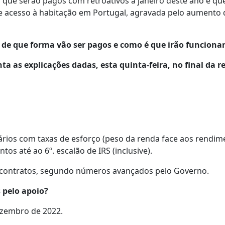
o que serão pagos com retroativos a janeiro deste ano e qu
de acesso à habitação em Portugal, agravada pelo aumento 
s, de que forma vão ser pagos e como é que irão funciona
 as explicações dadas, esta quinta-feira, no final da r
tários com taxas de esforço (peso da renda face aos rendim
s até ao 6º. escalão de IRS (inclusive).
l contratos, segundo números avançados pelo Governo.
 pelo apoio?
dezembro de 2022.