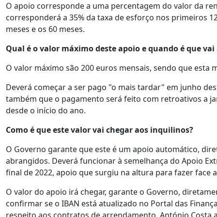
O apoio corresponde a uma percentagem do valor da ren
corresponderá a 35% da taxa de esforço nos primeiros 12
meses e os 60 meses.
Qual é o valor máximo deste apoio e quando é que vai 
O valor máximo são 200 euros mensais, sendo que esta m
Deverá começar a ser pago "o mais tardar" em junho dest
também que o pagamento será feito com retroativos a jan
desde o início do ano.
Como é que este valor vai chegar aos inquilinos?
O Governo garante que este é um apoio automático, diret
abrangidos. Deverá funcionar à semelhança do Apoio Extr
final de 2022, apoio que surgiu na altura para fazer fac
O valor do apoio irá chegar, garante o Governo, diretame
confirmar se o IBAN está atualizado no Portal das Finanç
respeito aos contratos de arrendamento, António Costa 