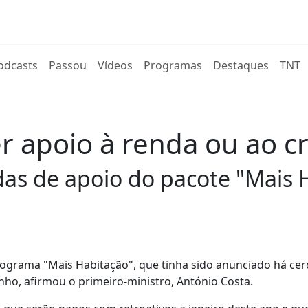
rent)
odcasts
Passou
Vídeos
Programas
Destaques
TNT
er apoio à renda ou ao c
s de apoio do pacote "Mais H
grama "Mais Habitação", que tinha sido anunciado há ce
nho, afirmou o primeiro-ministro, António Costa.