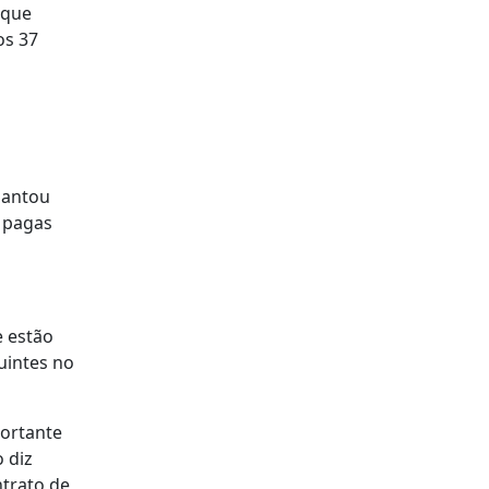
 que
os 37
iantou
m pagas
e estão
uintes no
portante
 diz
ntrato de