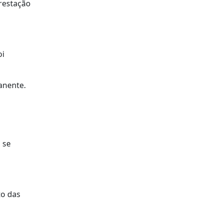
prestação
oi
anente.
 se
to das