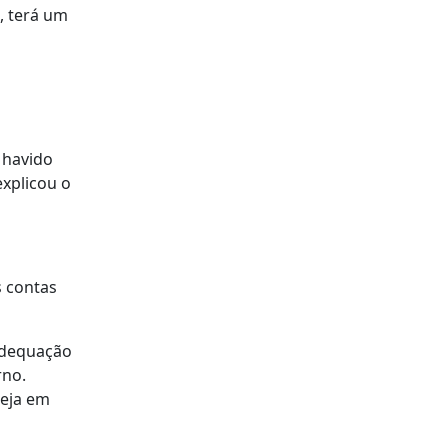
, terá um
 havido
explicou o
s contas
 adequação
rno.
seja em