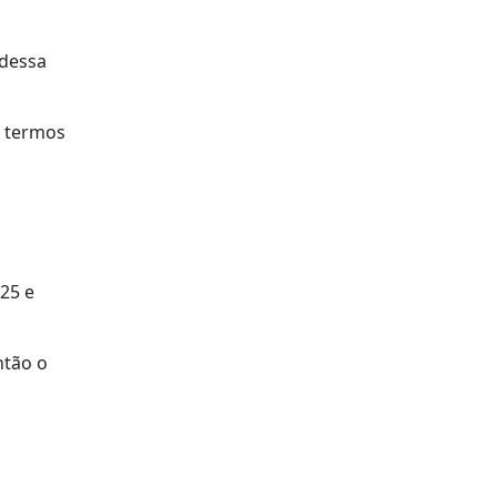
 dessa
s termos
25 e
ntão o