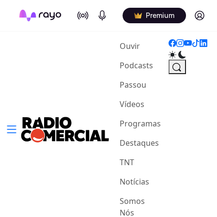
On Air
Podcasts
Log in
Premium
(current)
Ouvir
Podcasts
Passou
Vídeos
Programas
Destaques
TNT
Notícias
Somos
Nós