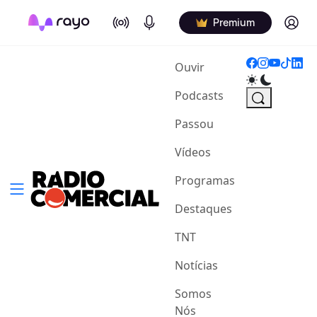
On Air
Podcasts
Log in
Premium
(current)
Ouvir
Podcasts
Passou
Vídeos
Programas
Destaques
TNT
Notícias
Somos
Nós