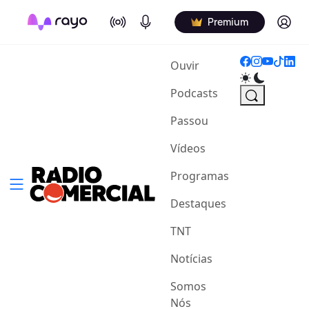
On Air
Podcasts
Log in
Premium
(current)
Ouvir
Podcasts
Passou
Vídeos
Programas
Destaques
TNT
Notícias
Somos
Nós