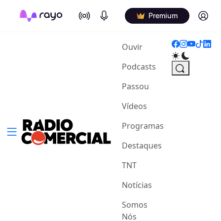
On Air
Podcasts
Log in
Premium
(current)
Ouvir
Podcasts
Passou
Vídeos
Programas
Destaques
TNT
Notícias
Somos
Nós