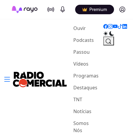
On Air
Podcasts
Log in
Premium
(current)
Ouvir
Podcasts
Passou
Vídeos
Programas
Destaques
TNT
Notícias
Somos
Nós