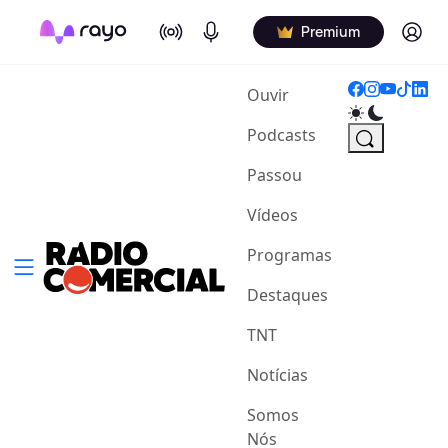
On Air
Podcasts
Log in
Premium
(current)
Ouvir
Podcasts
Passou
Vídeos
Programas
Destaques
TNT
Notícias
Somos
Nós