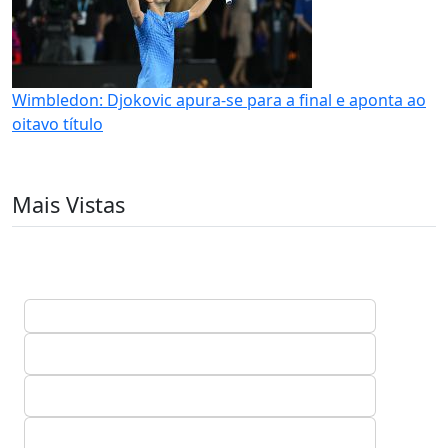
Wimbledon: Djokovic apura-se para a final e aponta ao
oitavo título
Mais Vistas