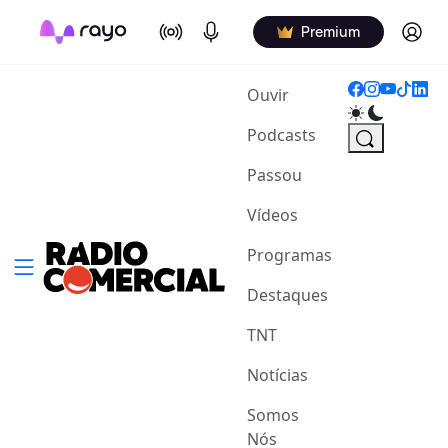
On Air
Podcasts
Log in
Premium
(current)
Ouvir
Podcasts
Passou
Vídeos
Programas
Destaques
TNT
Notícias
Somos
Nós