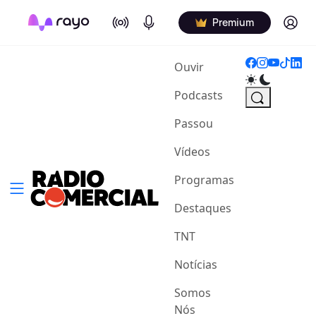
On Air
Podcasts
Log in
Premium
(current)
Ouvir
Podcasts
Passou
Vídeos
Programas
Destaques
TNT
Notícias
Somos
Nós