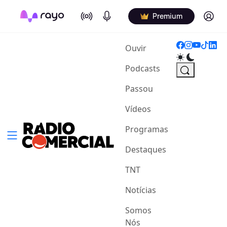
On Air
Podcasts
Log in
Premium
(current)
Ouvir
Podcasts
Passou
Vídeos
Programas
Destaques
TNT
Notícias
Somos
Nós