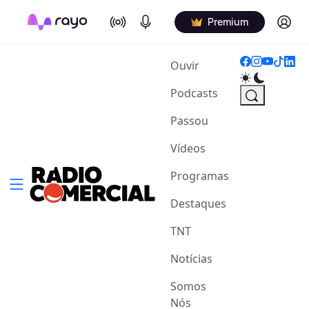
On Air
Podcasts
Log in
Premium
(current)
Ouvir
Podcasts
Passou
Vídeos
Programas
Destaques
TNT
Notícias
Somos
Nós