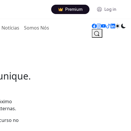
Premium
Log in
Notícias
Somos Nós
unique.
róximo
xternas.
curso no