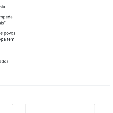
sia.
 impede
ís”.
los povos
ropa tem
tados