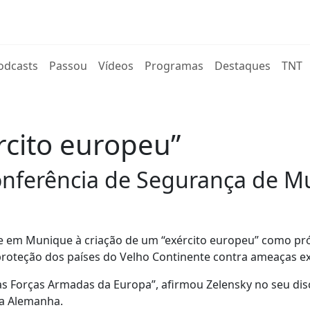
rent)
odcasts
Passou
Vídeos
Programas
Destaques
TNT
rcito europeu”
onferência de Segurança de M
je em Munique à criação de um “exército europeu” como p
 proteção dos países do Velho Continente contra ameaças e
s Forças Armadas da Europa”, afirmou Zelensky no seu dis
na Alemanha.