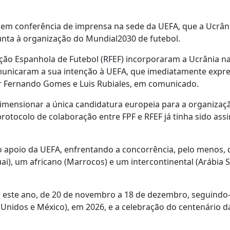
e, em conferência de imprensa na sede da UEFA, que a Ucrâni
ta à organização do Mundial2030 de futebol.
ação Espanhola de Futebol (RFEF) incorporaram a Ucrânia n
municaram a sua intenção à UEFA, que imediatamente expr
or Fernando Gomes e Luis Rubiales, em comunicado.
edimensionar a única candidatura europeia para a organizaç
rotocolo de colaboração entre FPF e RFEF já tinha sido as
o apoio da UEFA, enfrentando a concorrência, pelo menos,
ai), um africano (Marrocos) e um intercontinental (Arábia S
 este ano, de 20 de novembro a 18 de dezembro, seguindo
 Unidos e México), em 2026, e a celebração do centenário d