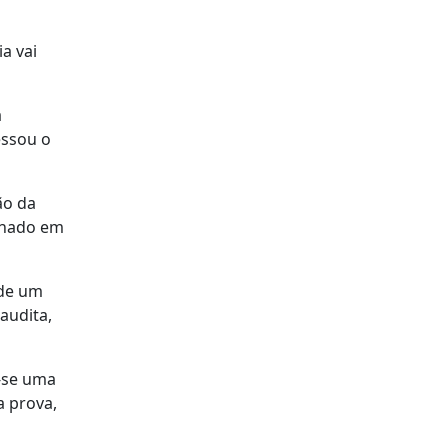
a vai
a
essou o
ão da
sinado em
 de um
audita,
-se uma
a prova,