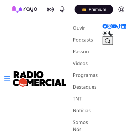
On Air
Podcasts
Log in
Premium
(current)
Ouvir
Podcasts
Passou
Vídeos
Programas
Destaques
TNT
Notícias
Somos
Nós