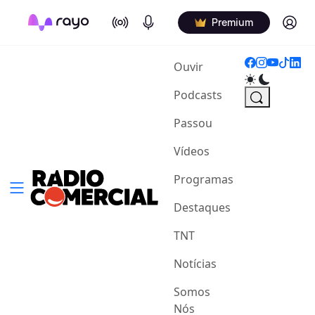
On Air
Podcasts
Log in
Premium
(current)
Ouvir
Podcasts
Passou
Vídeos
Programas
Destaques
TNT
Notícias
Somos
Nós