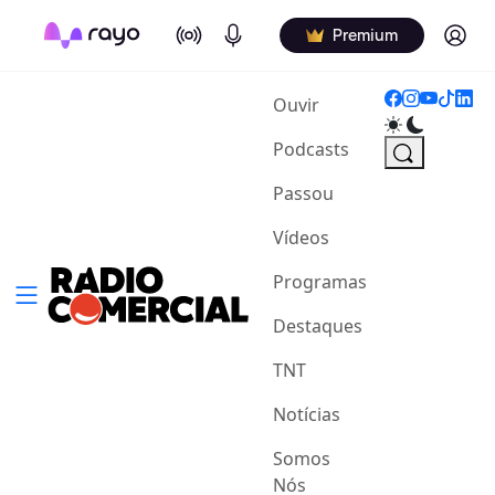
On Air
Podcasts
Log in
Premium
(current)
Ouvir
Podcasts
Passou
Vídeos
Programas
Destaques
TNT
Notícias
Somos
Nós